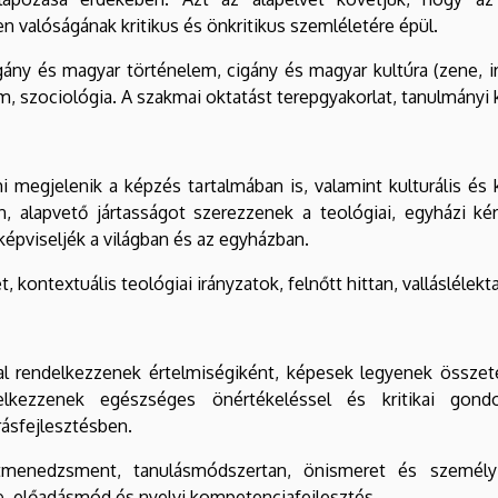
n valóságának kritikus és önkritikus szemléletére épül.
ány és magyar történelem, cigány és magyar kultúra (zene, i
 szociológia. A szakmai oktatást terepgyakorlat, tanulmányi ki
megjelenik a képzés tartalmában is, valamint kulturális és 
, alapvető jártasságot szerezzenek a teológiai, egyházi kér
képviseljék a világban és az egyházban.
 kontextuális teológiai irányzatok, felnőtt hittan, valláslélekt
kkal rendelkezzenek értelmiségiként, képesek legyenek össz
delkezzenek egészséges önértékeléssel és kritikai gond
rásfejlesztésben.
enedzsment, tanulásmódszertan, önismeret és személyiség
e, előadásmód és nyelvi kompetenciafejlesztés.