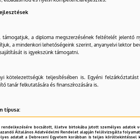
ejlesztések
al támogatjuk, a diploma megszerzésének feltételét jelentő ny
sítjuk, a mindenkori lehetőségeink szerint, anyanyelvi lektor b
sajátítását is igyekszünk támogatni.
i kötelezettségük teljesítésében is. Egyéni felzárkóztatást
ő tanár felkutatására és finanszírozására is.
 típusa:
ségek felfedezéséhez, segítéséhez, a WISZ-be való bejutás tá
 rendelkezésére bocsátott, illetve birtokába jutott személyes adatok v
adatokat.
azandó Általános Adatvédelmi Rendelet alapján felülvizsgálta folyamata
yes adatait a Debreceni Egyetem korábban is teljes körültekintéssel 