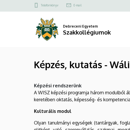
Képzés,
Ugrás
Felső
Telefonkönyv
E-mail
a
kapcsolat
kutatás
tartalomra
menü
-
Debreceni Egyetem
Szakkollégiumok
Wáli
István
Képzés, kutatás - Wál
Református
Cigány
Képzési rendszerünk
Szakkollégium
A WISZ képzési programja három modulból áll (
|
keretében oktatás, képesség- és kompetenciaf
Szakkollégiumok
Kulturális modul
Olyan tanulmányi egységek (tantárgyak, fogla
elitként való szerepvállalás szakmai me