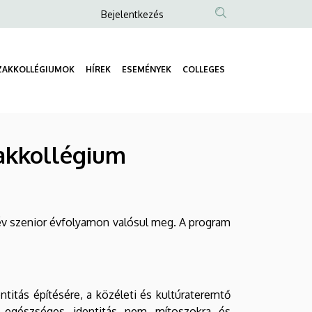
Anonim
Bejelentkezés
Felhasználói
fiók
ZAKKOLLÉGIUMOK
HÍREK
ESEMÉNYEK
COLLEGES
menüje
Fő
navigáció
zakkollégium
t év szenior évfolyamon valósul meg. A program
titás építésére, a közéleti és kultúrateremtő
z egészséges identitás nem mítoszokra és