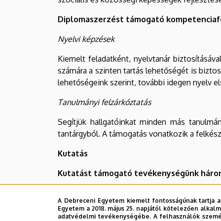
Diplomaszerzést támogató kompetenciaf
Nyelvi képzések
Kiemelt feladatként, nyelvtanár biztosításáv
számára a szinten tartás lehetőségét is bizto
lehetőségeink szerint, további idegen nyelv el
Tanulmányi felzárkóztatás
Segítjük hallgatóinkat minden más tanulmány
tantárgyból. A támogatás vonatkozik a felkészít
Kutatás
Kutatást támogató tevékenységünk három
Saját kutatásaink
, melyek a tehet
A Debreceni Egyetem kiemelt fontosságúnak tartja a
eredményességéhez adnak bemeneti 
Egyetem a 2018. május 25. napjától kötelezően alkalm
adatvédelmi tevékenységébe. A felhasználók személ