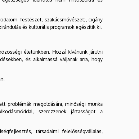
rodalom, festészet, szakácsművészet), cigány
rándulás és kulturális programok egészítik ki.
közösségi életünkben. Hozzá kívánunk járulni
désekben, és alkalmassá váljanak arra, hogy
an.
etett problémák megoldására, minőségi munka
olkodásmóddal, szerezzenek jártasságot a
fejlesztés, társadalmi felelősségvállalás,