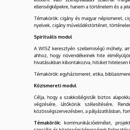
ellenségképekre, hanem a történelem és a jele
Témakörök: cigány és magyar népismeret, cig
nyelvek, cigány művelődéstörténet, történelem,
Spirituális modul
A WISZ keresztyén szellemiségű műhely, ami 
ahhoz, hogy növendékeinek hite elmélyüljön
hivatásukban kibontakozva, hitüket hitelesen 
Témakörök: egyházismeret, etika, bibliaismeret,
Közismereti modul
Célja, hogy a szakkollégisták biztos alapo
végzésére, látókörük szélesítésére. Ren
közösségszervezésben, a pályázatírásban, for
Témakörök:
kommunikációelmélet, projektm
szociális és közösségi képességek fejlesztés