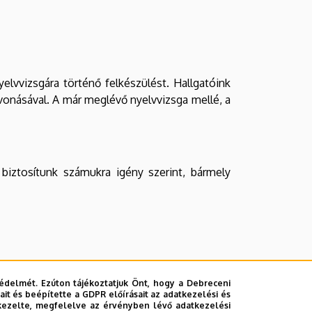
elvvizsgára történő felkészülést. Hallgatóink
evonásával. A már meglévő nyelvvizsga mellé, a
 biztosítunk számukra igény szerint, bármely
mogatásához, valamint a szakkollégiumi munka
édelmét. Ezúton tájékoztatjuk Önt, hogy a Debreceni
it és beépítette a GDPR előírásait az adatkezelési és
kezelte, megfelelve az érvényben lévő adatkezelési