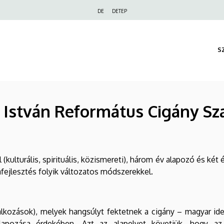
Felső
DE
DETEP
navigáció
S
i István Református Cigány S
kulturális, spirituális, közismereti), három év alapozó és ké
ejlesztés folyik változatos módszerekkel.
lkozások), melyek hangsúlyt fektetnek a cigány – magyar iden
galapozása érdekében. Azt az alapelvet követjük, hogy a