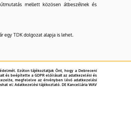
és útmutatás mellett közösen átbeszélnek és
ár egy TDK dolgozat alapja is lehet.
édelmét. Ezúton tájékoztatjuk Önt, hogy a Debreceni
it és beépítette a GDPR előírásait az adatkezelési és
kezelte, megfelelve az érvényben lévő adatkezelési
ashat el:
Adatkezelési tájékoztató.
DE Kancellária WAV