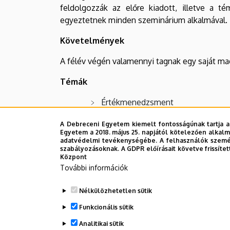
feldolgozzák az előre kiadott, illetve a t
egyeztetnek minden szeminárium alkalmával.
Követelmények
A félév végén valamennyi tagnak egy saját maga
Témák
Értékmenedzsment
Marketingstratégiák és tendenciá
A Debreceni Egyetem kiemelt fontosságúnak tartja a
Egyetem a 2018. május 25. napjától kötelezően alkalm
Kommunikációs csatornák
adatvédelmi tevékenységébe. A felhasználók személ
szabályozásoknak. A GDPR előírásait követve frissítet
Kommunikációs trendek és hatásf
Központ
További információk
Marketing és kommunikáció kapcsol
Motivációkutatás
Nélkülözhetetlen sütik
Funkcionális sütik
Teljesítmény és versenyhelyzet k
Analitikai sütik