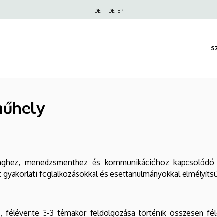
Felső
DE
DETEP
navigáció
S
műhely
inghez, menedzsmenthez és kommunikációhoz kapcsolódó a
 gyakorlati foglalkozásokkal és esettanulmányokkal elmélyítsü
, félévente 3-3 témakör feldolgozása történik összesen f