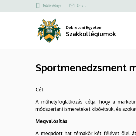
Sportmenedzsment
Ugrás
Felső
Telefonkönyv
E-mail
a
kapcsolat
műhely
tartalomra
menü
|
Debreceni Egyetem
Szakkollégiumok
Szakkollégiumok
Sportmenedzsment 
Cél
A műhelyfoglalkozás célja, hogy a market
módszertani ismereteket kibővítsük, és azokat
Megvalósítás
A megadott hat témakör két félévet ölel át