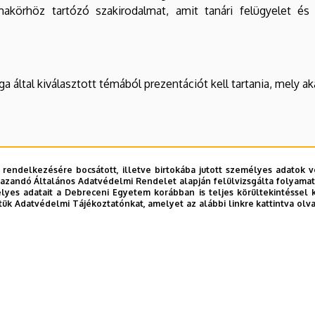
émakörhöz tartózó szakirodalmat, amit tanári felügyelet 
 által kiválasztott témából prezentációt kell tartania, mely ak
k bemutatása
 rendelkezésére bocsátott, illetve birtokába jutott személyes adatok v
azandó Általános Adatvédelmi Rendelet alapján felülvizsgálta folyamata
yes adatait a Debreceni Egyetem korábban is teljes körültekintéssel 
tük Adatvédelmi Tájékoztatónkat, amelyet az alábbi linkre kattintva olv
okaik
ata a sport területén
apcsolatainak elemzése