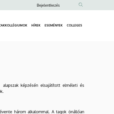
Anonim
Bejelentkezés
Felhasználói
fiók
ZAKKOLLÉGIUMOK
HÍREK
ESEMÉNYEK
COLLEGES
menüje
Fő
navigáció
lapszak képzésén elsajátított elméleti és
k.
élévente három alkalommal. A tagok önállóan