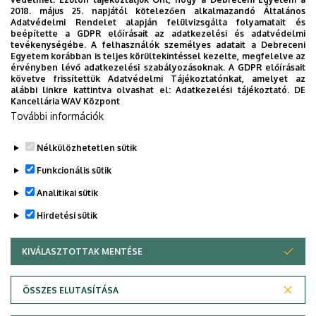
Engedd meg, hogy figyelmedbe ajánljuk a Debreceni
2018. május 25. napjától kötelezően alkalmazandó Általános
Egyetem új applikációját, melyet hallgatói számára
Adatvédelmi Rendelet alapján felülvizsgálta folyamatait és
beépítette a GDPR előírásait az adatkezelési és adatvédelmi
készített. Az alkalmazás bevezetésével célunk, hogy
tevékenységébe. A felhasználók személyes adatait a Debreceni
segítsünk eligazodni az egyetemi mindennapokban, a
Egyetem korábban is teljes körültekintéssel kezelte, megfelelve az
érvényben lévő adatkezelési szabályozásoknak. A GDPR előírásait
tanulmányaiddal kapcsolatban gyorsan elérhető
követve frissítettük Adatvédelmi Tájékoztatónkat, amelyet az
információkat biztosítsunk, útmutatót adjunk az egyetemi
alábbi linkre kattintva olvashat el:
Adatkezelési tájékoztató.
DE
Kancellária WAV Központ
évek során felmerülő helyzetekkel, kérdésekkel
További információk
kapcsolatban, továbbá „zsebközelbe” hozzuk az Egyetem
és Debrecen város kulturális és sport életét.
Nélkülözhetetlen sütik
Funkcionális sütik
Analitikai sütik
Hirdetési sütik
KIVÁLASZTOTTAK MENTÉSE
WITHDRAW CONSENT
ÖSSZES ELUTASÍTÁSA
Adatvédelem
Adatvédelem