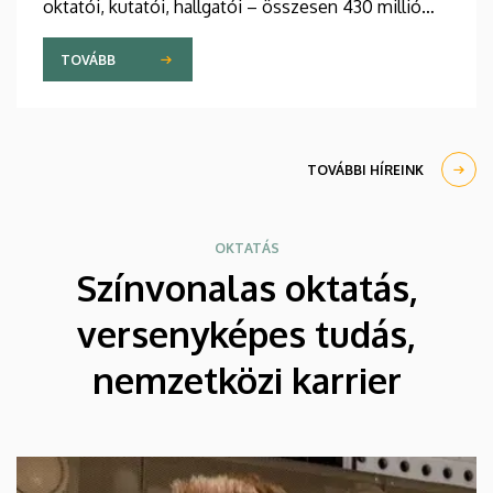
oktatói, kutatói, hallgatói – összesen 430 millió
forint támogatást nyert el pályaművével
tudományos munkája folyatásához.
TOVÁBB
TOVÁBBI HÍREINK
OKTATÁS
Színvonalas oktatás,
versenyképes tudás,
nemzetközi karrier