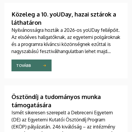
Közeleg a 10. yoUDay, hazai sztárok a
láthatáron
Nyilvánosságra hozták a 2026-os yoUDay fellépőit.
Az elsőéves hallgatóknak, az egyetemi polgároknak
és a programra kíváncsi közönségnek ezúttal is
nagyszabású fesztiválhangulatban lehet majd
része, grandiózus tanévnyitó stadionshow-n
vehetnek részt szeptember közepén.
TOVÁBB
Ösztöndíj a tudományos munka
támogatására
Ismét sikeresen szerepelt a Debreceni Egyetem
(DE) az Egyetemi Kutatói Ösztöndíj Program
(EKÖP) pályázatán. 246 kiválóság – az intézmény