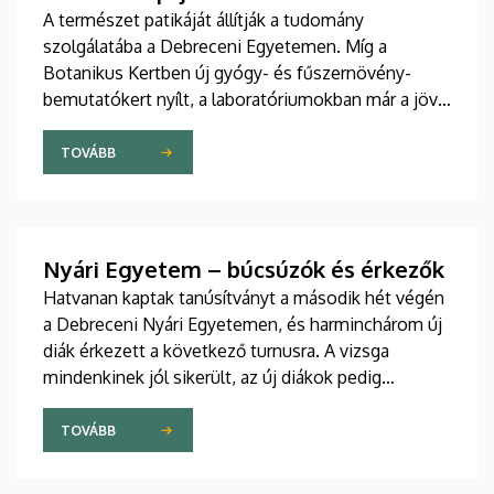
A természet patikáját állítják a tudomány
szolgálatába a Debreceni Egyetemen. Míg a
Botanikus Kertben új gyógy- és fűszernövény-
bemutatókert nyílt, a laboratóriumokban már a jövő
természetes gyógyszereit tökéletesítik a kutatók.
A nemzetközileg is elismert debreceni fejlesztések
TOVÁBB
– a bőrbarát rózsakrémtől a normál vércukorszintet
támogató étrend-kiegészítőkig – hamarosan a
boltok polcaira is megérkezhetnek. Részletek a DE
M. Tóth Ildikó Sajtóközpont saját gyártású
Nyári Egyetem – búcsúzók és érkezők
tudományos sorozatának legújabb riportjában.
Hatvanan kaptak tanúsítványt a második hét végén
a Debreceni Nyári Egyetemen, és harminchárom új
diák érkezett a következő turnusra. A vizsga
mindenkinek jól sikerült, az új diákok pedig
sikeresen beilleszkedtek a csoportokba, ahol
továbbra is szorgalmasan tanulják a magyar
TOVÁBB
nyelvet.