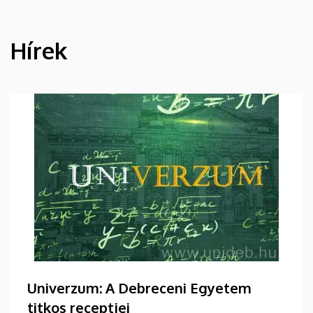
Hírek
HÍREK
Univerzum: A Debreceni Egyetem
titkos receptjei