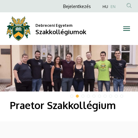
Szakkollégiumok
Anonim
Bejelentkezés
HU
EN
Felhasználói
fiók
Debreceni Egyetem
Szakkollégiumok
menüje
DIAVETÍTÉS
Praetor Szakkollégium