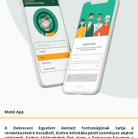
Mobil App
UD Studyversity app
A Debreceni Egyetem kiemelt fontosságúnak tartja a
rendelkezésére bocsátott, illetve birtokába jutott személyes adatok
védelmét. Ezúton tájékoztatjuk Önt, hogy a Debreceni Egyetem a