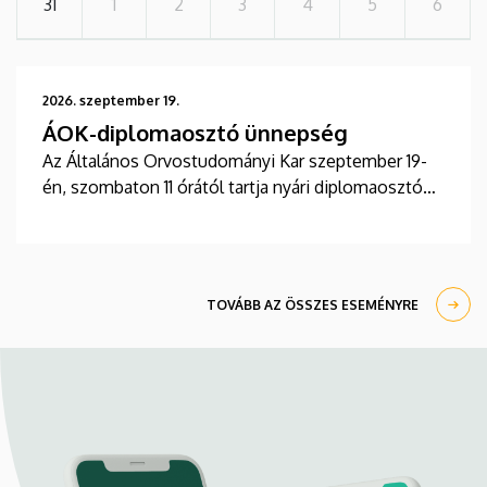
31
1
2
3
4
5
6
2026. szeptember 19.
ÁOK-diplomaosztó ünnepség
Az Általános Orvostudományi Kar szeptember 19-
én, szombaton 11 órától tartja nyári diplomaosztó
ünnepségét a Főépület Díszudvarán. A Multimédia
és E-learning Technikai Központ a youtube-on
élőben közvetíti az oklevélátadót.
TOVÁBB AZ ÖSSZES ESEMÉNYRE