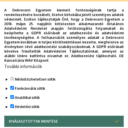
2022/2023. tanév I-II. félév
A Debreceni Egyetem kiemelt fontosságúnak tartja a
rendelkezésére bocsátott, illetve birtokába jutott személyes adatok
2021/2022. tanév I-II. félév
védelmét. Ezúton tájékoztatjuk Önt, hogy a Debreceni Egyetem a
2018. május 25. napjától kötelezően alkalmazandó Általános
2020/2021. tanév I-II. félév
Adatvédelmi Rendelet alapján felülvizsgálta folyamatait és
beépítette a GDPR előírásait az adatkezelési és adatvédelmi
2019/2020. tanév I-II. félév
tevékenységébe. A felhasználók személyes adatait a Debreceni
Egyetem korábban is teljes körültekintéssel kezelte, megfelelve az
2018/2019. tanév I-II. félév
érvényben lévő adatkezelési szabályozásoknak. A GDPR előírásait
követve frissítettük Adatvédelmi Tájékoztatónkat, amelyet az
alábbi linkre kattintva olvashat el:
Adatkezelési tájékoztató.
DE
Kancellária WAV Központ
További információk
Nélkülözhetetlen sütik
Funkcionális sütik
Legutóbbi frissítés:
2026. 03. 31. 11:21
Analitikai sütik
Hirdetési sütik
KIVÁLASZTOTTAK MENTÉSE
WITHDRAW CONSENT