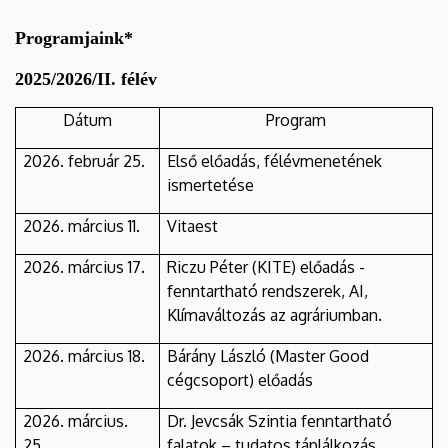
Programjaink*
2025/2026/II. félév
Dátum
Program
2026. február 25.
Első előadás, félévmenetének
ismertetése
2026. március 11.
Vitaest
2026. március 17.
Riczu Péter (KITE) előadás -
fenntartható rendszerek, AI,
Klímaváltozás az agráriumban.
2026. március 18.
Bárány László (Master Good
cégcsoport) előadás
2026. március.
Dr. Jevcsák Szintia fenntartható
25.
falatok – tudatos táplálkozás