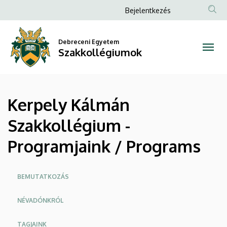
Kerpely
Ugrás
Anonim
Bejelentkezés
a
Felhasználói
Kálmán
tartalomra
fiók
Debreceni Egyetem
Szakkollégium
Szakkollégiumok
menüje
-
Programjaink
Kerpely Kálmán
/
Szakkollégium -
Programs
Programjaink / Programs
|
Szakkollégiumok
Oldalmenü
BEMUTATKOZÁS
NÉVADÓNKRÓL
TAGJAINK