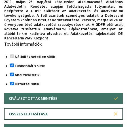
2018. május 25. napjától kötelezően alkalmazandó Általános
nemzetközi konferenciákon.
Adatvédelmi Rendelet alapján felülvizsgálta folyamatait és
beépítette a GDPR előírásait az adatkezelési és adatvédelmi
tevékenységébe. A felhasználók személyes adatait a Debreceni
Emellett számos szabadidős és kulturális programra
Egyetem korábban is teljes körültekintéssel kezelte, megfelelve az
invitáljuk a hallgatókat: minden évben kirándulásokon
érvényben lévő adatkezelési szabályozásoknak. A GDPR előírásait
követve frissítettük Adatvédelmi Tájékoztatónkat, amelyet az
veszünk részt, színház- és komolyzenei eseményeket
alábbi linkre kattintva olvashat el:
Adatkezelési tájékoztató.
DE
látogatunk meg.
Kancellária WAV Központ
További információk
Kiknek ajánljuk:
Az Általános Orvostudományi Kar, a
Fogorvostudományi Kar, a Gyógyszerésztudományi Kar és
Nélkülözhetetlen sütik
az Egészségtudományi Kar hallgatói részére.
Funkcionális sütik
Legutóbbi frissítés:
2023. 11. 06. 08:48
Analitikai sütik
Hirdetési sütik
KIVÁLASZTOTTAK MENTÉSE
WITHDRAW CONSENT
ÖSSZES ELUTASÍTÁSA
Adatvédelem
Adatvédelem