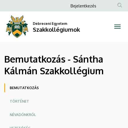
Bemutatkozás
Ugrás
Anonim
Bejelentkezés
a
Felhasználói
-
tartalomra
fiók
Debreceni Egyetem
Sántha
Szakkollégiumok
menüje
Kálmán
Szakkollégium
Bemutatkozás - Sántha
|
Kálmán Szakkollégium
Szakkollégiumok
Oldalmenü
BEMUTATKOZÁS
TÖRTÉNET
NÉVADÓNKRÓL