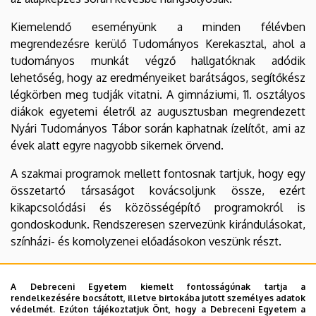
Kiemelendő eseményünk a minden félévben
megrendezésre kerülő Tudományos Kerekasztal, ahol a
tudományos munkát végző hallgatóknak adódik
lehetőség, hogy az eredményeiket barátságos, segítőkész
légkörben meg tudják vitatni. A gimnáziumi, 11. osztályos
diákok egyetemi életről az augusztusban megrendezett
Nyári Tudományos Tábor során kaphatnak ízelítőt, ami az
évek alatt egyre nagyobb sikernek örvend.
A szakmai programok mellett fontosnak tartjuk, hogy egy
összetartó társaságot kovácsoljunk össze, ezért
kikapcsolódási és közösségépítő programokról is
gondoskodunk. Rendszeresen szervezünk kirándulásokat,
színházi- és komolyzenei előadásokon veszünk részt.
Ösztöndíj, egyéb díjazás:
A Debreceni Egyetem kiemelt fontosságúnak tartja a
A szakkollégium a kiemelkedő tudományos munkát végző
rendelkezésére bocsátott, illetve birtokába jutott személyes adatok
védelmét. Ezúton tájékoztatjuk Önt, hogy a Debreceni Egyetem a
diákjai részvételét támogatja különböző hazai és