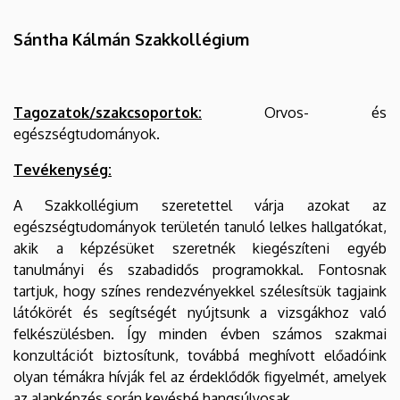
Sántha Kálmán Szakkollégium
Tagozatok/szakcsoportok:
Orvos- és
egészségtudományok.
Tevékenység:
A Szakkollégium szeretettel várja azokat az
egészségtudományok területén tanuló lelkes hallgatókat,
akik a képzésüket szeretnék kiegészíteni egyéb
tanulmányi és szabadidős programokkal. Fontosnak
tartjuk, hogy színes rendezvényekkel szélesítsük tagjaink
látókörét és segítségét nyújtsunk a vizsgákhoz való
felkészülésben. Így minden évben számos szakmai
konzultációt biztosítunk, továbbá meghívott előadóink
olyan témákra hívják fel az érdeklődők figyelmét, amelyek
az alapképzés során kevésbé hangsúlyosak.