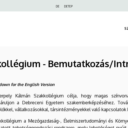
Felső
DE
DETEP
navigáció
S
ollégium - Bemutatkozás/Int
 down for the English Version
rpely
Kálmán Szakkollégium célja, hogy magas színvonalú
járuljon a Debreceni Egyetem sz
akemberképzéséhez. Továb
lőkkel, vállalkozásokkal, társintézményekkel való kapcsolatok 
kkollégium a Mezőgazdaság-, Élelmiszertudományi és Környe
atott tehetséggondozási rendszere, mely lehetőséget nyújt 