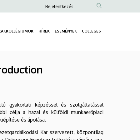
Anonim
Bejelentkezés
Felhasználói
fiók
ZAKKOLLÉGIUMOK
HÍREK
ESEMÉNYEK
COLLEGES
menüje
Fő
navigáció
roduction
 gyakorlati képzéssel és szolgáltatással
bi célja a hazai és külföldi munkaerőpiaci
kiépítése és ápolása.
zetgazdálkodási Kar szervezett, központilag
a Debreceni Egyetem hallgatói számára arra,