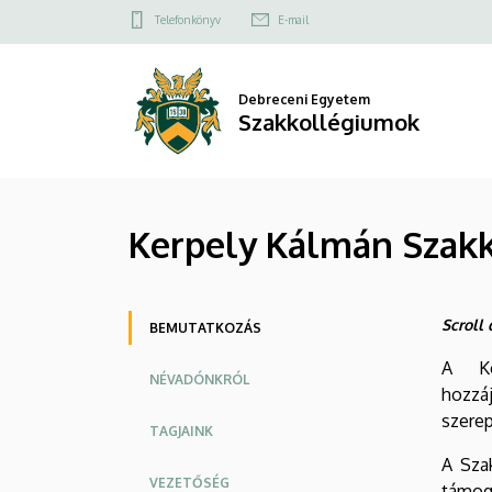
Kerpely
Ugrás
Felső
Telefonkönyv
E-mail
a
kapcsolat
Kálmán
tartalomra
menü
Szakkollégium
Debreceni Egyetem
Szakkollégiumok
-
Bemutatkozás/Introduction
Kerpely Kálmán Szakk
|
Szakkollégiumok
Oldalmenü
Scroll
BEMUTATKOZÁS
A Ke
NÉVADÓNKRÓL
hozzá
szerep
TAGJAINK
A Sza
VEZETŐSÉG
támog