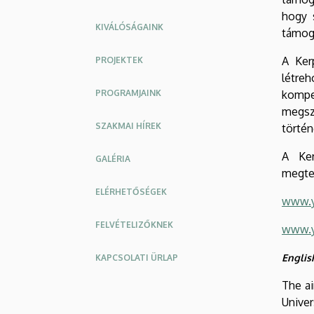
hogy s
KIVÁLÓSÁGAINK
támoga
A Ker
PROJEKTEK
létreh
PROGRAMJAINK
kompet
megsz
SZAKMAI HÍREK
törté
A Ker
GALÉRIA
megte
ELÉRHETŐSÉGEK
www.y
FELVÉTELIZŐKNEK
www.y
Englis
KAPCSOLATI ÜRLAP
The a
Univer