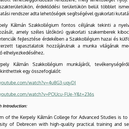
zakterületükön, érdeklődési területükön belül többlet isme
tási rendszer adta lehetőségek segítségével gyakorlati kutat
pely Kálmán Szakkollégium fontos céljának tekinti a nyelvo
ozását, amely széles látókörű gyakorlati szakemberek kiboc
enciák fejlesztése érdekében a Szakkollégium hazai és külföl
erzett tapasztalatok hozzájárulnak a munka világának me
nő elhelyezkedéséhez.
pely Kálmán Szakkollégium munkájáról, tevékenységéről 
kinthettek egy összefoglalót:
outube.com/watch?v=4u8G3-uqyDI
outube.com/watch?v=POUcu-FUe-Y&t=236s
h Introduction:
im of the Kerpely Kálmán College for Advanced Studies
is to 
sity of Debrecen with high-quality practical training and s