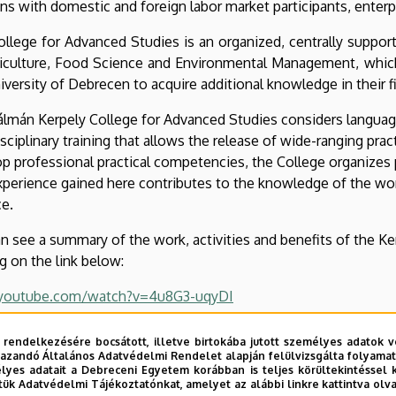
ons with domestic and foreign labor market participants, enterpr
llege for Advanced Studies is an organized, centrally suppo
iculture, Food Science and Environmental Management, which
iversity of Debrecen to acquire additional knowledge in their fie
lmán Kerpely College for Advanced Studies considers language
isciplinary training that allows the release of wide-ranging prac
p professional practical competencies, the College organizes p
perience gained here contributes to the knowledge of the wor
ce.
n see a summary of the work, activities and benefits of the K
ng on the link below:
outube.com/watch?v=4u8G3-uqyDI
outube.com/watch?v=POUcu-FUe-Y&t=236s
 rendelkezésére bocsátott, illetve birtokába jutott személyes adatok v
azandó Általános Adatvédelmi Rendelet alapján felülvizsgálta folyamata
yes adatait a Debreceni Egyetem korábban is teljes körültekintéssel 
tük Adatvédelmi Tájékoztatónkat, amelyet az alábbi linkre kattintva olv