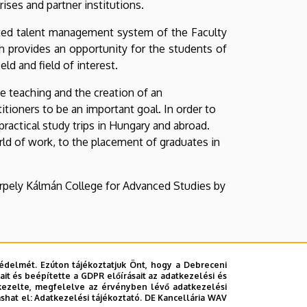
ises and partner institutions.
rted talent management system of the Faculty
 provides an opportunity for the students of
ld and field of interest.
 teaching and the creation of an
titioners to be an important goal. In order to
ractical study trips in Hungary and abroad.
ld of work, to the placement of graduates in
erpely Kálmán College for Advanced Studies by
édelmét. Ezúton tájékoztatjuk Önt, hogy a Debreceni
it és beépítette a GDPR előírásait az adatkezelési és
kezelte, megfelelve az érvényben lévő adatkezelési
ashat el:
Adatkezelési tájékoztató.
DE Kancellária WAV