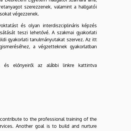
retanyagot szerezzenek, valamint a hallgatói
ásokat végezzenek.
ktatást és olyan interdiszciplináris képzés
sátását teszi lehetővé. A szakmai gyakorlati
di gyakorlati tanulmányutakat szervez. Az itt
gismeréséhez, a végzetteknek gyakorlatban
és előnyeiről az alábbi linkre kattintva
contribute to the professional training of the
ervices. Another goal is to build and nurture