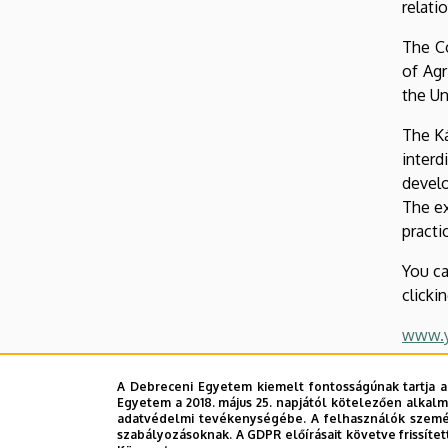
relati
The Co
of Agr
the Un
The Ká
interd
develo
The ex
practi
You ca
clicki
www.y
www.y
A Debreceni Egyetem kiemelt fontosságúnak tartja a
Egyetem a 2018. május 25. napjától kötelezően alkalm
adatvédelmi tevékenységébe. A felhasználók személ
szabályozásoknak. A GDPR előírásait követve frissítet