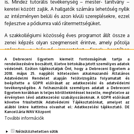
is. Mindez tutorális tevékenység – mester- tanítvány –
keretei között zajlik. A hallgatók számára lehetőség nyílik
az intézményen belüli és azon kívüli szereplésekre, ezzel
fejlesztve a pódiumra való rátermettségüket.
A szakkollégiumi közösség éves programot állít össze a
zenei képzés olyan szegmenseit érintve, amely pótolja
számukra a hiányzó ismereteket. Ennek keretében
mesterkurzusokat, közösségi programokat,
A Debreceni Egyetem kiemelt fontosságúnak tartja a
kirándulásokat, hangverseny- látogatásokat szervez és
rendelkezésére bocsátott, illetve birtokába jutott személyes adatok
védelmét. Ezúton tájékoztatjuk Önt, hogy a Debreceni Egyetem a
hirdet, valamint küldetésének érzi a felnövekvő
2018. május 25. napjától kötelezően alkalmazandó Általános
generációk megismertetését a zenével
Adatvédelmi Rendelet alapján felülvizsgálta folyamatait és
beépítette a GDPR előírásait az adatkezelési és adatvédelmi
hangszerismertetők tartásával. Ennek érdekében
tevékenységébe. A felhasználók személyes adatait a Debreceni
óvodások és sajátos nevelési igényű oktatási
Egyetem korábban is teljes körültekintéssel kezelte, megfelelve az
érvényben lévő adatkezelési szabályozásoknak. A GDPR előírásait
intézmények tanulói számára ismeretterjesztő zenei
követve frissítettük Adatvédelmi Tájékoztatónkat, amelyet az
foglalkozásokat iktat be éves programjába, melynek
alábbi linkre kattintva olvashat el:
Adatkezelési tájékoztató.
DE
Kancellária WAV Központ
kialakítását, szervezését és lebonyolítását is a hallgatók
További információk
önállóan oldják meg.
Nélkülözhetetlen sütik
Társadalmi felelősségvállalás