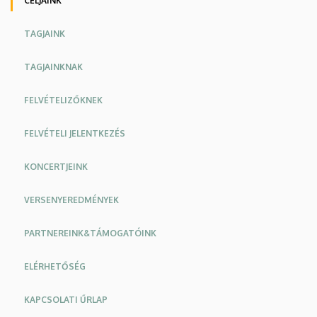
CÉLJAINK
TAGJAINK
TAGJAINKNAK
FELVÉTELIZŐKNEK
FELVÉTELI JELENTKEZÉS
KONCERTJEINK
VERSENYEREDMÉNYEK
PARTNEREINK&TÁMOGATÓINK
ELÉRHETŐSÉG
KAPCSOLATI ŰRLAP