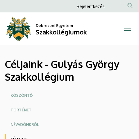
Céljaink
Ugrás
Anonim
Bejelentkezés
a
Felhasználói
-
tartalomra
fiók
Debreceni Egyetem
Gulyás
Szakkollégiumok
menüje
György
Szakkollégium
Céljaink - Gulyás György
|
Szakkollégium
Szakkollégiumok
Oldalmenü
KÖSZÖNTŐ
TÖRTÉNET
NÉVADÓNKRÓL