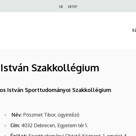
Felső
DE
DETEP
navigáció
S
 István Szakkollégium
kos István Sporttudományoi Szakkollégium
Név:
Pöszmet Tibor, ügyintéző
Cím:
4032 Debrecen, Egyetem tér 1.
Épület:
Sporttudományi Oktató Központ, 1. emelet 4.