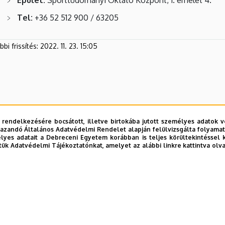
Tel:
+36 52 512 900 / 63205
bi frissítés:
2022. 11. 23. 15:05
 rendelkezésére bocsátott, illetve birtokába jutott személyes adatok v
azandó Általános Adatvédelmi Rendelet alapján felülvizsgálta folyamata
yes adatait a Debreceni Egyetem korábban is teljes körültekintéssel 
tük Adatvédelmi Tájékoztatónkat, amelyet az alábbi linkre kattintva olv