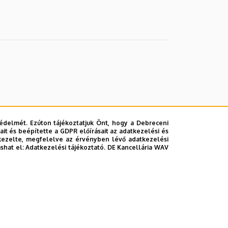
édelmét. Ezúton tájékoztatjuk Önt, hogy a Debreceni
it és beépítette a GDPR előírásait az adatkezelési és
kezelte, megfelelve az érvényben lévő adatkezelési
ashat el:
Adatkezelési tájékoztató.
DE Kancellária WAV