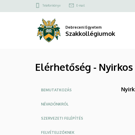
Elérhetőség
Ugrás
Felső
Telefonkönyv
E-mail
a
kapcsolat
-
tartalomra
menü
Nyirkos
Debreceni Egyetem
Szakkollégiumok
István
Szakkollégium
Elérhetőség - Nyirkos
|
Szakkollégiumok
Oldalmenü
Nyir
BEMUTATKOZÁS
NÉVADÓNKRÓL
SZERVEZETI FELÉPÍTÉS
FELVÉTELIZŐKNEK