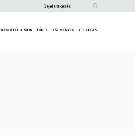
Anonim
Bejelentkezés
Felhasználói
fiók
ZAKKOLLÉGIUMOK
HÍREK
ESEMÉNYEK
COLLEGES
menüje
Fő
navigáció