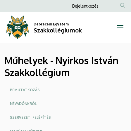
Műhelyek
Ugrás
Anonim
Bejelentkezés
a
Felhasználói
-
tartalomra
fiók
Debreceni Egyetem
Nyirkos
Szakkollégiumok
menüje
István
Szakkollégium
Műhelyek - Nyirkos István
|
Szakkollégium
Szakkollégiumok
Oldalmenü
BEMUTATKOZÁS
NÉVADÓNKRÓL
SZERVEZETI FELÉPÍTÉS