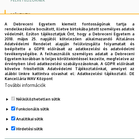
FELVÉTELIZŐKNEK
MŰHELYEK
A Debreceni Egyetem kiemelt fontosságúnak tartja a
rendelkezésére bocsátott, illetve birtokába jutott személyes adatok
DOKUMENTUMOK
védelmét. Ezúton tájékoztatjuk Önt, hogy a Debreceni Egyetem a
2018. május 25. napjától kötelezően alkalmazandó Általános
HASZNOS LINKEK
Adatvédelmi Rendelet alapján felülvizsgálta folyamatait és
beépítette a GDPR előírásait az adatkezelési és adatvédelmi
tevékenységébe. A felhasználók személyes adatait a Debreceni
ELÉRHETŐSÉG
Egyetem korábban is teljes körültekintéssel kezelte, megfelelve az
érvényben lévő adatkezelési szabályozásoknak. A GDPR előírásait
követve frissítettük Adatvédelmi Tájékoztatónkat, amelyet az
alábbi linkre kattintva olvashat el:
Adatkezelési tájékoztató.
DE
Tudományos műhelyek
Kancellária WAV Központ
További információk
Sportmenedzsment műhely
Nélkülözhetetlen sütik
Képzési programok
Funkcionális sütik
Legutóbbi frissítés:
2022. 11. 23. 15:05
Analitikai sütik
Hirdetési sütik