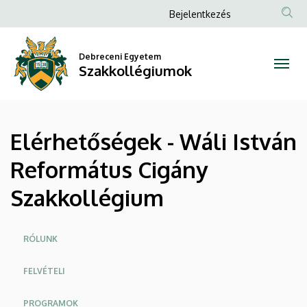
Elérhetőségek
Ugrás
Anonim
Bejelentkezés
a
Felhasználói
-
tartalomra
fiók
Debreceni Egyetem
Wáli
Szakkollégiumok
menüje
István
Református
Elérhetőségek - Wáli István
Cigány
Református Cigány
Szakkollégium
Szakkollégium
|
Szakkollégiumok
Oldalmenü
RÓLUNK
FELVÉTELI
PROGRAMOK