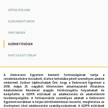
KÉPEK RÓLUNK
DOKUMENTUMOK
PARTNEREK
ELÉRHETŐSÉGEK
KAPCSOLATI ŰRLAP
Wáli István Református Cigány Szakkollégium
A Debreceni Egyetem kiemelt fontosságúnak tartja a
Cím:
4024 Debrecen, Blaháné u. 15.
rendelkezésére bocsátott, illetve birtokába jutott személyes adatok
védelmét. Ezúton tájékoztatjuk Önt, hogy a Debreceni Egyetem a
(A Maróthi György Kollégium
2018. május 25. napjától kötelezően alkalmazandó Általános
épületében)
Adatvédelmi Rendelet alapján felülvizsgálta folyamatait és
beépítette a GDPR előírásait az adatkezelési és adatvédelmi
tevékenységébe. A felhasználók személyes adatait a Debreceni
Telefonszám:
+36 52 614 651; + 36 30 748
Egyetem korábban is teljes körültekintéssel kezelte, megfelelve az
érvényben lévő adatkezelési szabályozásoknak. A GDPR előírásait