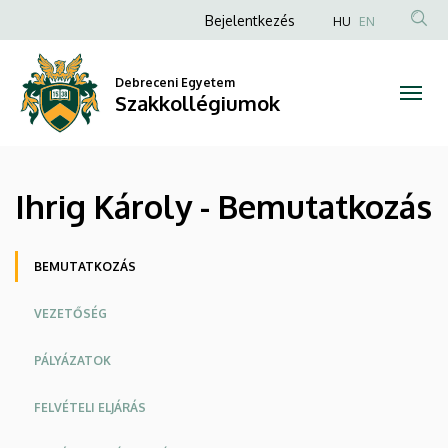
Ihrig
Ugrás
Anonim
Bejelentkezés
HU
EN
a
Felhasználói
Károly
tartalomra
fiók
Debreceni Egyetem
-
Szakkollégiumok
menüje
Bemutatkozás
|
Ihrig Károly - Bemutatkozás
Szakkollégiumok
Oldalmenü
BEMUTATKOZÁS
VEZETŐSÉG
PÁLYÁZATOK
FELVÉTELI ELJÁRÁS