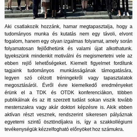
Aki csatlakozik hozzánk, hamar megtapasztalja, hogy a
tudományos munka és kutatás nem egy távoli, elvont
fogalom, hanem egy olyan izgalmas folyamat, amely során
folyamatosan fejlődhetünk és valami újat alkothatunk.
Igyekszünk mindenkit motiválni és megismertetni vele az
ebben rejlő lehetőségeket. Kiemelt figyelmet fordítunk
tagjaink tudományos munkásságának támogatására,
legyen szó célzott tréningekről vagy tapasztalatok
megosztásáról. Évről évre kiemelkedő eredményeket
érünk el a TDK és OTDK konferenciákon, többen
publikálnak és az itt szerzett tudást sokan viszik tovább
mesterszakra vagy akár doktori képzésre is. Akik ebben
aktívan részt vesznek, rendszerint sikeresen pályáznak
egyetemi szintű ösztöndíjakra is, így a szakkollégiumi
tevékenységük kézzelfogható előnyöket hoz számukra.