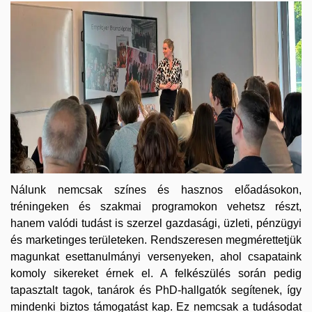
Nálunk nemcsak színes és hasznos előadásokon,
tréningeken és szakmai programokon vehetsz részt,
hanem valódi tudást is szerzel gazdasági, üzleti, pénzügyi
és marketinges területeken. Rendszeresen megmérettetjük
magunkat esettanulmányi versenyeken, ahol csapataink
komoly sikereket érnek el. A felkészülés során pedig
tapasztalt tagok, tanárok és PhD-hallgatók segítenek, így
mindenki biztos támogatást kap. Ez nemcsak a tudásodat