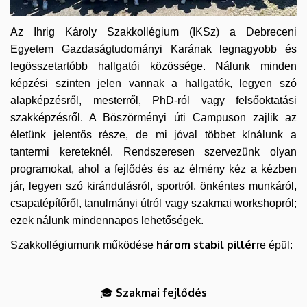
Az Ihrig Károly Szakkollégium (IKSz) a Debreceni
Egyetem Gazdaságtudományi Karának legnagyobb és
legösszetartóbb hallgatói közössége. Nálunk minden
képzési szinten jelen vannak a hallgatók, legyen szó
alapképzésről, mesterről, PhD-ról vagy felsőoktatási
szakképzésről. A Böszörményi úti Campuson zajlik az
életünk jelentős része, de mi jóval többet kínálunk a
tantermi kereteknél. Rendszeresen szervezünk olyan
programokat, ahol a fejlődés és az élmény kéz a kézben
jár, legyen szó kirándulásról, sportról, önkéntes munkáról,
csapatépítőről, tanulmányi útról vagy szakmai workshopról;
ezek nálunk mindennapos lehetőségek.
három stabil pillér
Szakkollégiumunk működése
re épül:
Szakmai fejlődés
🎓