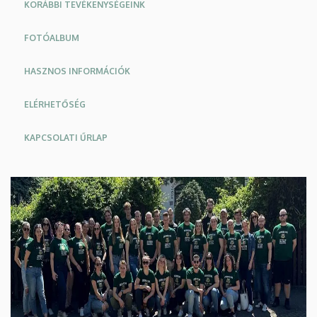
KORÁBBI TEVÉKENYSÉGEINK
FOTÓALBUM
HASZNOS INFORMÁCIÓK
ELÉRHETŐSÉG
KAPCSOLATI ŰRLAP