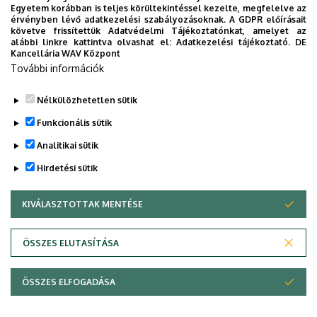
Egyetem korábban is teljes körültekintéssel kezelte, megfelelve az
legfontosabb célunk, hogy támogassuk egymást abban,
érvényben lévő adatkezelési szabályozásoknak. A GDPR előírásait
követve frissítettük Adatvédelmi Tájékoztatónkat, amelyet az
hogy kibontakozzunk mind szakmailag, mind emberileg.
alábbi linkre kattintva olvashat el:
Adatkezelési tájékoztató.
DE
Aktív tagként nálunk megtalálhatod azt a helyet, ahol
Kancellária WAV Központ
fejlődhetsz és közben mindig társaságra lelsz.
További információk
Nélkülözhetetlen sütik
Funkcionális sütik
Legutóbbi frissítés:
2026. 02. 19. 12:36
Analitikai sütik
Hirdetési sütik
KIVÁLASZTOTTAK MENTÉSE
WITHDRAW CONSENT
ÖSSZES ELUTASÍTÁSA
Adatvédelem
Adatvédelem
ÖSSZES ELFOGADÁSA
Copyright © 2026 Unideb