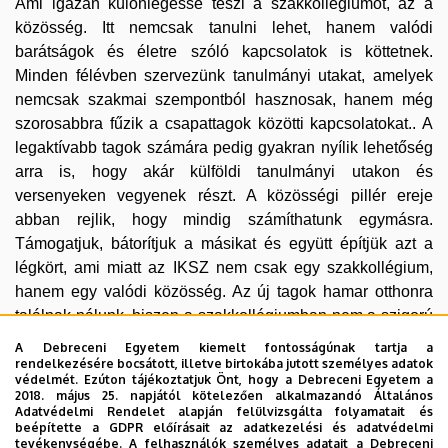
Ami igazán különlegessé teszi a szakkollégiumot, az a
közösség. Itt nemcsak tanulni lehet, hanem valódi
barátságok és életre szóló kapcsolatok is köttetnek.
Minden félévben szervezünk tanulmányi utakat, amelyek
nemcsak szakmai szempontból hasznosak, hanem még
szorosabbra fűzik a csapattagok közötti kapcsolatokat.. A
legaktívabb tagok számára pedig gyakran nyílik lehetőség
arra is, hogy akár külföldi tanulmányi utakon és
versenyeken vegyenek részt. A közösségi pillér ereje
abban rejlik, hogy mindig számíthatunk egymásra.
Támogatjuk, bátorítjuk a másikat és együtt építjük azt a
légkört, ami miatt az IKSZ nem csak egy szakkollégium,
hanem egy valódi közösség. Az új tagok hamar otthonra
találnak nálunk, hiszen a szakkollégiumban nem a szigorú
struktúra, hanem valódi emberi kapcsolatok határozzák
A Debreceni Egyetem kiemelt fontosságúnak tartja a
meg a mindennapokat.
rendelkezésére bocsátott, illetve birtokába jutott személyes adatok
védelmét. Ezúton tájékoztatjuk Önt, hogy a Debreceni Egyetem a
2018. május 25. napjától kötelezően alkalmazandó Általános
Tagjaink sokszínűek, mégis összetartók, mindenki másban
Adatvédelmi Rendelet alapján felülvizsgálta folyamatait és
erős és célunk, hogy közösen alkossunk valami értékeset
beépítette a GDPR előírásait az adatkezelési és adatvédelmi
tevékenységébe. A felhasználók személyes adatait a Debreceni
és éppen ez az, ami igazán működőképessé tesz minket. A