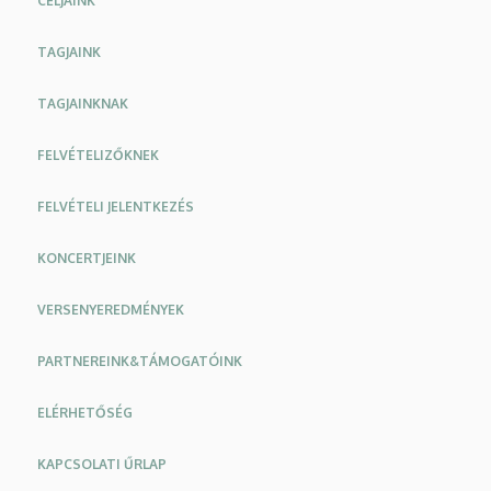
CÉLJAINK
TAGJAINK
TAGJAINKNAK
FELVÉTELIZŐKNEK
FELVÉTELI JELENTKEZÉS
KONCERTJEINK
VERSENYEREDMÉNYEK
PARTNEREINK&TÁMOGATÓINK
ELÉRHETŐSÉG
KAPCSOLATI ŰRLAP