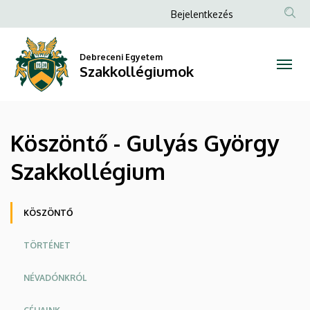
Köszöntő
Ugrás
Anonim
Bejelentkezés
a
Felhasználói
-
tartalomra
fiók
Debreceni Egyetem
Gulyás
Szakkollégiumok
menüje
György
Szakkollégium
Köszöntő - Gulyás György
|
Szakkollégium
Szakkollégiumok
Oldalmenü
KÖSZÖNTŐ
TÖRTÉNET
NÉVADÓNKRÓL