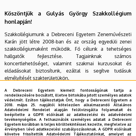
Köszöntjük a Gulyás György Szakkollégium
honlapján!
Szakkollégiumunk a Debreceni Egyetem Zeneművészeti
Karán jött létre 2008-ban és az ország egyedüli zenei
szakkollégiumaként működik. Fő célunk a tehetséges
hallgatók fejlesztése. Tagjainknak számos
koncertlehetőséget, valamint szakmai kurzusokat és
előadásokat biztosítunk, ezáltal is segítve tudásuk
elmélyítését szakterületükön.
A Debreceni Egyetem kiemelt fontosságúnak tartja a
A szakmai fejlődés mellett a közösségformálás is célunk,
rendelkezésére bocsátott, illetve birtokába jutott személyes adatok
ezért a tanév során egy hétvégét közösen töltünk el,
védelmét. Ezúton tájékoztatjuk Önt, hogy a Debreceni Egyetem a
2018. május 25. napjától kötelezően alkalmazandó Általános
valamint a szakkollégiumi napokat is közös együttléttel
Adatvédelmi Rendelet alapján felülvizsgálta folyamatait és
zárjuk. Minden félév elején szervezünk egy összejövetelt,
beépítette a GDPR előírásait az adatkezelési és adatvédelmi
tevékenységébe. A felhasználók személyes adatait a Debreceni
melyen megismerjük új szakkollégistáinkat, átbeszéljük a
Egyetem korábban is teljes körültekintéssel kezelte, megfelelve az
félévre tervezett programokat.
érvényben lévő adatkezelési szabályozásoknak. A GDPR előírásait
követve frissítettük Adatvédelmi Tájékoztatónkat, amelyet az