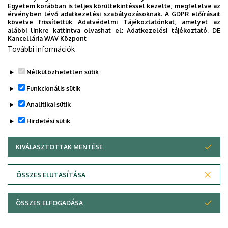
Egyetem korábban is teljes körültekintéssel kezelte, megfelelve az
legfontosabb célunk, hogy támogassuk egymást abban,
érvényben lévő adatkezelési szabályozásoknak. A GDPR előírásait
követve frissítettük Adatvédelmi Tájékoztatónkat, amelyet az
hogy kibontakozzunk mind szakmailag, mind emberileg.
alábbi linkre kattintva olvashat el:
Adatkezelési tájékoztató.
DE
Aktív tagként nálunk megtalálhatod azt a helyet, ahol
Kancellária WAV Központ
fejlődhetsz és közben mindig társaságra lelsz.
További információk
Nélkülözhetetlen sütik
Funkcionális sütik
Legutóbbi frissítés:
2026. 02. 19. 12:36
Analitikai sütik
Hirdetési sütik
KIVÁLASZTOTTAK MENTÉSE
WITHDRAW CONSENT
ÖSSZES ELUTASÍTÁSA
Adatvédelem
Adatvédelem
ÖSSZES ELFOGADÁSA
Copyright © 2026 Unideb