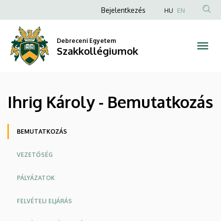
Ihrig
Ugrás
Anonim
Bejelentkezés
HU
EN
a
Felhasználói
Károly
tartalomra
fiók
Debreceni Egyetem
-
Szakkollégiumok
menüje
Bemutatkozás
|
Ihrig Károly - Bemutatkozás
Szakkollégiumok
Oldalmenü
BEMUTATKOZÁS
VEZETŐSÉG
PÁLYÁZATOK
FELVÉTELI ELJÁRÁS