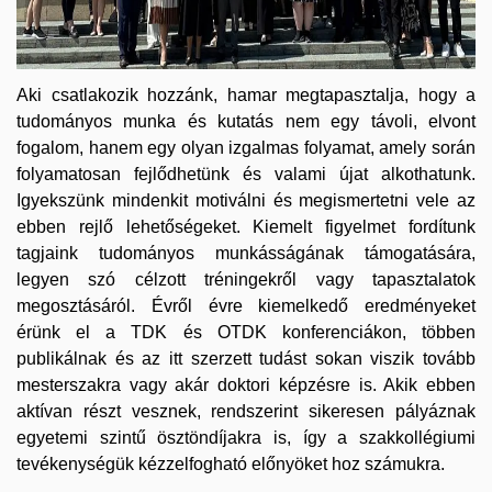
Aki csatlakozik hozzánk, hamar megtapasztalja, hogy a
tudományos munka és kutatás nem egy távoli, elvont
fogalom, hanem egy olyan izgalmas folyamat, amely során
folyamatosan fejlődhetünk és valami újat alkothatunk.
Igyekszünk mindenkit motiválni és megismertetni vele az
ebben rejlő lehetőségeket. Kiemelt figyelmet fordítunk
tagjaink tudományos munkásságának támogatására,
legyen szó célzott tréningekről vagy tapasztalatok
megosztásáról. Évről évre kiemelkedő eredményeket
érünk el a TDK és OTDK konferenciákon, többen
publikálnak és az itt szerzett tudást sokan viszik tovább
mesterszakra vagy akár doktori képzésre is. Akik ebben
aktívan részt vesznek, rendszerint sikeresen pályáznak
egyetemi szintű ösztöndíjakra is, így a szakkollégiumi
tevékenységük kézzelfogható előnyöket hoz számukra.