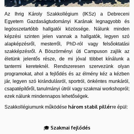
Az Ihrig Károly Szakkollégium (IKSz) a Debreceni
Egyetem Gazdaságtudományi Karának legnagyobb és
legösszetartóbb hallgatói közössége. Nálunk minden
képzési szinten jelen vannak a hallgatók, legyen szó
alapképzésről, mesterről, PhD-ról vagy felsőoktatási
szakképzésről. A Böszörményi úti Campuson zajlik az
életünk jelentős része, de mi jóval többet kínálunk a
tantermi kereteknél. Rendszeresen szervezünk olyan
programokat, ahol a fejlődés és az élmény kéz a kézben
jár, legyen szó kirándulásról, sportról, önkéntes munkáról,
csapatépítőről, tanulmányi útról vagy szakmai workshopról;
ezek nálunk mindennapos lehetőségek.
három stabil pillér
Szakkollégiumunk működése
re épül:
Szakmai fejlődés
🎓