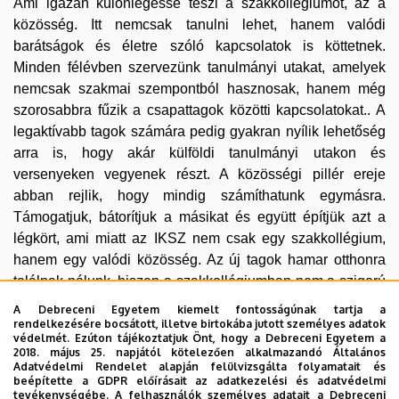
Ami igazán különlegessé teszi a szakkollégiumot, az a
közösség. Itt nemcsak tanulni lehet, hanem valódi
barátságok és életre szóló kapcsolatok is köttetnek.
Minden félévben szervezünk tanulmányi utakat, amelyek
nemcsak szakmai szempontból hasznosak, hanem még
szorosabbra fűzik a csapattagok közötti kapcsolatokat.. A
legaktívabb tagok számára pedig gyakran nyílik lehetőség
arra is, hogy akár külföldi tanulmányi utakon és
versenyeken vegyenek részt. A közösségi pillér ereje
abban rejlik, hogy mindig számíthatunk egymásra.
Támogatjuk, bátorítjuk a másikat és együtt építjük azt a
légkört, ami miatt az IKSZ nem csak egy szakkollégium,
hanem egy valódi közösség. Az új tagok hamar otthonra
találnak nálunk, hiszen a szakkollégiumban nem a szigorú
struktúra, hanem valódi emberi kapcsolatok határozzák
A Debreceni Egyetem kiemelt fontosságúnak tartja a
meg a mindennapokat.
rendelkezésére bocsátott, illetve birtokába jutott személyes adatok
védelmét. Ezúton tájékoztatjuk Önt, hogy a Debreceni Egyetem a
2018. május 25. napjától kötelezően alkalmazandó Általános
Tagjaink sokszínűek, mégis összetartók, mindenki másban
Adatvédelmi Rendelet alapján felülvizsgálta folyamatait és
erős és célunk, hogy közösen alkossunk valami értékeset
beépítette a GDPR előírásait az adatkezelési és adatvédelmi
tevékenységébe. A felhasználók személyes adatait a Debreceni
és éppen ez az, ami igazán működőképessé tesz minket. A