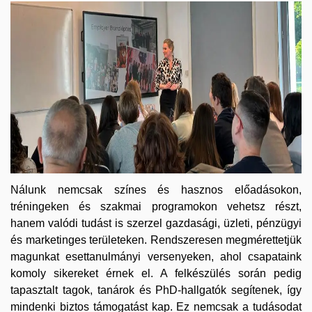
Nálunk nemcsak színes és hasznos előadásokon,
tréningeken és szakmai programokon vehetsz részt,
hanem valódi tudást is szerzel gazdasági, üzleti, pénzügyi
és marketinges területeken. Rendszeresen megmérettetjük
magunkat esettanulmányi versenyeken, ahol csapataink
komoly sikereket érnek el. A felkészülés során pedig
tapasztalt tagok, tanárok és PhD-hallgatók segítenek, így
mindenki biztos támogatást kap. Ez nemcsak a tudásodat