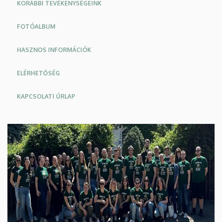
KORÁBBI TEVÉKENYSÉGEINK
FOTÓALBUM
HASZNOS INFORMÁCIÓK
ELÉRHETŐSÉG
KAPCSOLATI ŰRLAP