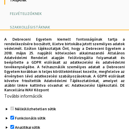
TAGJAINK
FELVÉTELIZŐKNEK
SZAKKOLLÉGISTÁKNAK
A Debreceni Egyetem kiemelt fontosságúnak tartja a
DOKUMENTUMOK
rendelkezésére bocsátott, illetve birtokába jutott személyes adatok
védelmét. Ezúton tájékoztatjuk Önt, hogy a Debreceni Egyetem a
2018. május 25. napjától kötelezően alkalmazandó Általános
TUDOMÁNYOS EREDMÉNYEK
Adatvédelmi Rendelet alapján felülvizsgálta folyamatait és
beépítette a GDPR előírásait az adatkezelési és adatvédelmi
tevékenységébe. A felhasználók személyes adatait a Debreceni
PROGRAMAJÁNLÓ
Egyetem korábban is teljes körültekintéssel kezelte, megfelelve az
érvényben lévő adatkezelési szabályozásoknak. A GDPR előírásait
követve frissítettük Adatvédelmi Tájékoztatónkat, amelyet az
KAPCSOLAT
alábbi linkre kattintva olvashat el:
Adatkezelési tájékoztató.
DE
Kancellária WAV Központ
További információk
Szakkollégisták a 2018/2019-es tanévben
Nélkülözhetetlen sütik
Szakkollégisták a 2017/2018-as tanévben
Funkcionális sütik
Legutóbbi frissítés:
2022. 11. 23. 15:05
Analitikai sütik