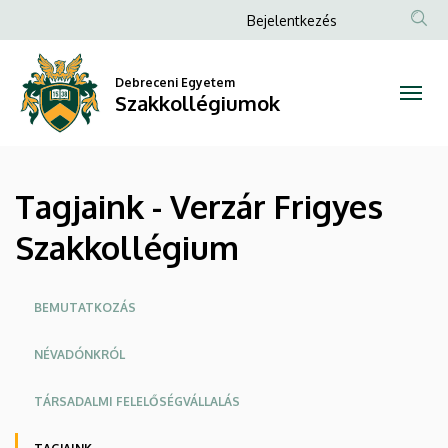
Tagjaink
Ugrás
Anonim
Bejelentkezés
a
Felhasználói
-
tartalomra
fiók
Debreceni Egyetem
Verzár
Szakkollégiumok
menüje
Frigyes
Szakkollégium
Tagjaink - Verzár Frigyes
|
Szakkollégium
Szakkollégiumok
Oldalmenü
BEMUTATKOZÁS
NÉVADÓNKRÓL
TÁRSADALMI FELELŐSÉGVÁLLALÁS