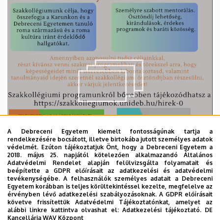
A Debreceni Egyetem kiemelt fontosságúnak tartja a
rendelkezésére bocsátott, illetve birtokába jutott személyes adatok
védelmét. Ezúton tájékoztatjuk Önt, hogy a Debreceni Egyetem a
2018. május 25. napjától kötelezően alkalmazandó Általános
Adatvédelmi Rendelet alapján felülvizsgálta folyamatait és
beépítette a GDPR előírásait az adatkezelési és adatvédelmi
tevékenységébe. A felhasználók személyes adatait a Debreceni
Egyetem korábban is teljes körültekintéssel kezelte, megfelelve az
érvényben lévő adatkezelési szabályozásoknak. A GDPR előírásait
követve frissítettük Adatvédelmi Tájékoztatónkat, amelyet az
alábbi linkre kattintva olvashat el:
Adatkezelési tájékoztató.
DE
Kancellária WAV Központ