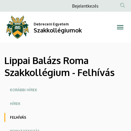
Lippai
Ugrás
Anonim
Bejelentkezés
a
Felhasználói
Balázs
tartalomra
fiók
Debreceni Egyetem
Roma
Szakkollégiumok
menüje
Szakkollégium
-
Lippai Balázs Roma
Felhívás
Szakkollégium - Felhívás
|
Szakkollégiumok
Oldalmenü
KORÁBBI HÍREK
HÍREK
FELHÍVÁS